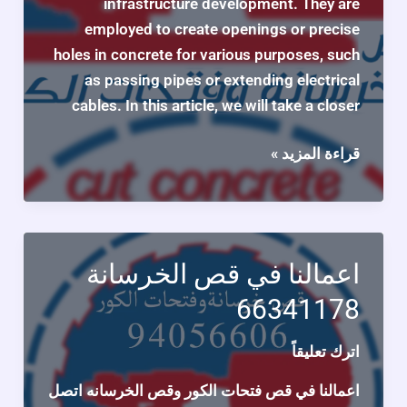
infrastructure development. They are
employed to create openings or precise
holes in concrete for various purposes, such
as passing pipes or extending electrical
cables. In this article, we will take a closer
Contact
قراءة المزيد »
us
now
for
concrete
اعمالنا في قص الخرسانة
cutting
66341178
services
in
اترك تعليقاً
Kuwait
66341178
اعمالنا في قص فتحات الكور وقص الخرسانه اتصل