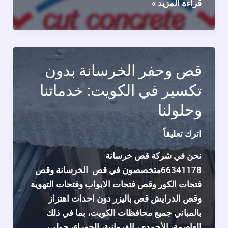
قص
قراءة المزيد »
خرسانة
وفتحات
الكور
في
قص وحفر الخرسانة بدون
الكويت
تكسير في الكويت: خدماتنا
وحلولنا
اترك تعليقاً
نحن في شركة قص خرسانة
66341178متخصصون في قص الخرسانة وقص
فتحات الكور وقص فتحات الابواب وفتحات التهوية
وقص الدرايش قص باليزر دون احداث اهتزاز
بالمباني جميع محافظات الكويت، بما في ذلك
العاصمة، الأحمدي، الفروانية، الجهراء، حولي،