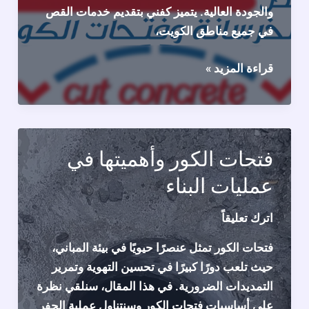
والجودة العالية. يتميز كفني بتقديم خدمات القص
في جميع مناطق الكويت،
اتصل
قراءة المزيد »
لخدمات
قص
الخرسانة
66341178
فتحات الكور وأهميتها في
عمليات البناء
اترك تعليقاً
فتحات الكور تمثل عنصرًا حيويًا في بيئة المباني،
حيث تلعب دورًا كبيرًا في تحسين التهوية وتمرير
التمديدات الضرورية. في هذا المقال، سنلقي نظرة
على أساسيات فتحات الكور وسنتناول عملية الحفر