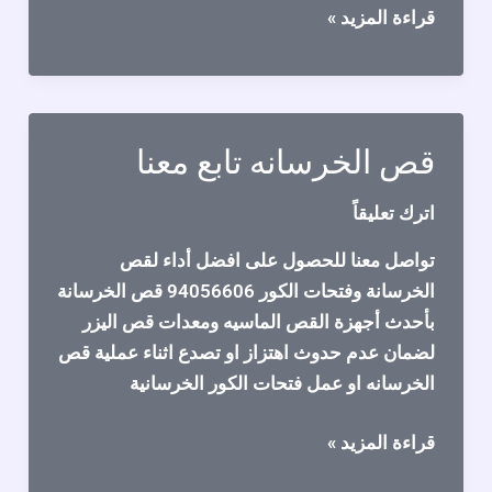
قص
قراءة المزيد »
الخرسانة
لفتحات
الأبواب
والتهوية
قص الخرسانه تابع معنا
واغراض
تعديل
اترك تعليقاً
المباني
تواصل معنا للحصول على افضل أداء لقص
الخرسانة وفتحات الكور 94056606 قص الخرسانة
بأحدث أجهزة القص الماسيه ومعدات قص اليزر
لضمان عدم حدوث اهتزاز او تصدع اثناء عملية قص
الخرسانه او عمل فتحات الكور الخرسانية
قص
قراءة المزيد »
الخرسانه