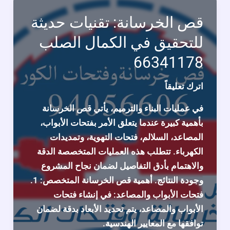
قص
قص الخرسانة: تقنيات حديثة
الخرسانة
للتحقيق في الكمال الصلب
بالكويت
66341178
66341178
اترك تعليقاً
في عمليات البناء والترميم، يأتي قص الخرسانة
بأهمية كبيرة عندما يتعلق الأمر بفتحات الأبواب،
المصاعد، السلالم، فتحات التهوية، وتمديدات
الكهرباء. تتطلب هذه العمليات المتخصصة الدقة
والاهتمام بأدق التفاصيل لضمان نجاح المشروع
وجودة النتائج. أهمية قص الخرسانة المتخصص: 1.
فتحات الأبواب والمصاعد: في إنشاء فتحات
الأبواب والمصاعد، يتم تحديد الأبعاد بدقة لضمان
توافقها مع المعايير الهندسية.