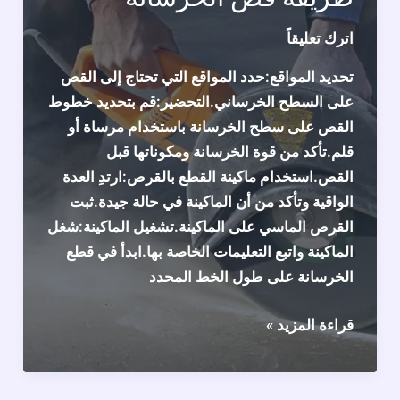
بنا
الان
اترك تعليقاً
94056606
تحديد المواقع:حدد المواقع التي تحتاج إلى القص
على السطح الخرساني.التحضير:قم بتحديد خطوط
القص على سطح الخرسانة باستخدام مرساة أو
قلم.تأكد من قوة الخرسانة ومكوناتها قبل
القص.استخدام ماكينة القطع بالقرص:ارتدِ العدة
الواقية وتأكد من أن الماكينة في حالة جيدة.ثبت
القرص الماسي على الماكينة.تشغيل الماكينة:شغل
الماكينة واتبع التعليمات الخاصة بها.ابدأ في قطع
الخرسانة على طول الخط المحدد
طريقة
قراءة المزيد »
قص
الخرسانة