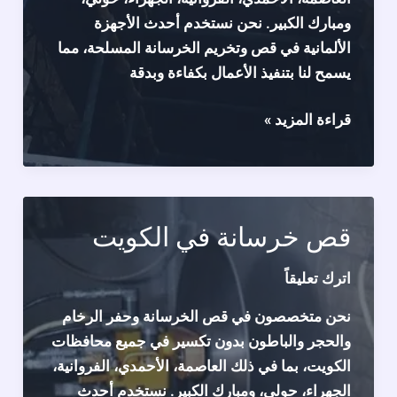
ومبارك الكبير. نحن نستخدم أحدث الأجهزة
الألمانية في قص وتخريم الخرسانة المسلحة، مما
يسمح لنا بتنفيذ الأعمال بكفاءة وبدقة
قص
قراءة المزيد »
وحفر
الخرسانة
بدون
تكسير
قص خرسانة في الكويت
في
الكويت:
اترك تعليقاً
خدماتنا
نحن متخصصون في قص الخرسانة وحفر الرخام
وحلولنا
والحجر والباطون بدون تكسير في جميع محافظات
الكويت، بما في ذلك العاصمة، الأحمدي، الفروانية،
الجهراء، حولي، ومبارك الكبير. نستخدم أحدث