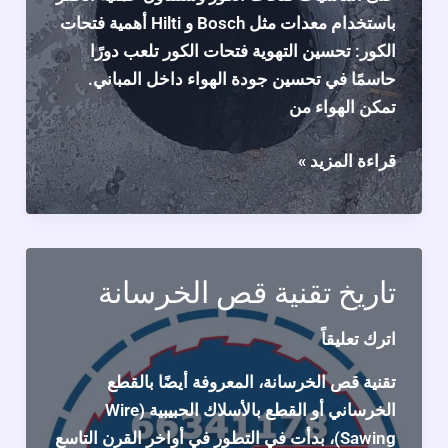
باستخدام معدات مثل Bosch و Hilti أهمية فتحات
الكور: تحسين التهوية فتحات الكور تلعب دورًا
حاسمًا في تحسين جودة الهواء داخل المباني.
تمكن الهواء من
فتحات
قراءة المزيد »
الكور
وأهميتها
في
عمليات
تاريخ تقنية قص الخرسانة
البناء
اترك تعليقاً
تقنية قص الخرسانة، المعروفة أيضًا بالقطع
الخرساني أو القطع بالأسلاك الحبيبية (Wire
Sawing)، بدأت في التطور في أواخر القرن التاسع