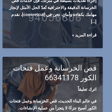
إجراء تعديلات بسيطة في منزلك، فإن خدمات قص
الخرسانة الدقيقة والاحترافية تُعدّ الحل الأمثل لإنجاز
مهامك بكفاءة وأمان. نحن في [concretcut]، نقدم
[…]
قص
قراءة المزيد »
الخرسانة
في
الكويت
حلول
قص الخرسانة وعمل فتحات
متكاملة
الكور 66341178
وشاملة
لجميع
اترك تعليقاً
احتياجاتك
الإنشائية
في عالم البناء الحديث، قص الخرسانة وعمل فتحات
الكور أصبح جزءًا لا يتجزأ من عملية الإنشاءات.