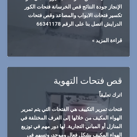
الإنجاز جودة النتائج قص الخرسانة فتحات الكور
تكسير فتحات الابواب والمصاعد وقص فتحات
الدرايش اتصل بنا على الرقم 66341178
قص
قراءة المزيد »
الخرسانة
فتحات
الكور
تكسير
قص فتحات التهوية
فتحات
الابواب
اترك تعليقاً
والمصاعد
وقص
فتحات تمرير التكييف هي الفتحات التي يتم تمرير
فتحات
الهواء المكيف من خلالها إلى الغرف المختلفة في
الدرايش
المنازل أو المباني التجارية. لها دور مهم في توزيع
الهواء المكيف بشكل فعال وموحد، وتسهم في