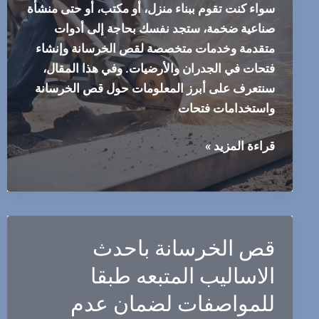
سواء كنت تقوم ببناء منزل، أو مكتب، أو حتى منشأة
صناعية ضخمة، ستجد نفسك بحاجة إلى أدوات
متقدمة وخدمات متخصصة لقص الخرسانة وإنشاء
فتحات في الجدران والأرضيات. وفي هذا المقال،
سنتعرف على أبرز المعلومات حول قص الخرسانة
واستخدامات فتحات
قص
قراءة المزيد »
الخرسانة
وعمل
فتحات
الكور
قص الخرسانة باحدث
66341178
الاساليب المتبعه طبقا
للمواصفات لضمان عدم