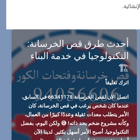
نشائية.
أحدث طرق قص الخرسانة:
التكنولوجيا في خدمة البناء
🏗️
اترك تعليقاً
اتصل الان لقص الخرسانة 66341178 في السابق،
عندما كان شخص يرغب في قص الخرسانة، كان
الأمر يتطلب معدات ثقيلة وعددًا كبيرًا من العمال،
وكأنه مشروع ضخم بحد ذاته! 😅 ولكن اليوم، بفضل
التكنولوجيا، أصبح الأمر أسهل بكثير. لدينا الآن