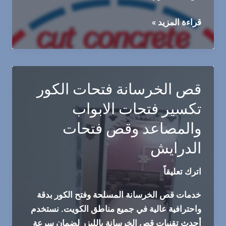
مقاول
قراءة المزيد »
فتحات
الكور
66341178
الحل
قص الخرسانة فتحات الكور
الأمثل
تكسير فتحات الابواب
للتمديدات
الهندسية
والمصاعد وقص فتحات
المتقدمة
الدرايش
اترك تعليقاً
خدمات قص الخرسانة المسلحة وفتح الكور بدقة
واحترافية عالية في جميع مناطق الكويت. نستخدم
أحدث تقنيات قص الخرسانة بالليزر لضمان سرعة