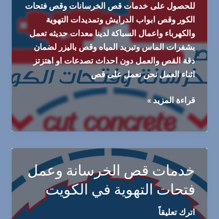
للحصول على خدمات قص الخرسانات وقص فتحات
الكور وقص ابواب الدرايش وتمديدات التهوية
والكهرباء واعمال السباكة لدينا معدات حديثه تعمل
بشفرات الماس وتبريد المياه وقص باليزر لضمان
دقة القص والعمل دون احداث تصدعات او اهتزتز
اثناء العمل نحن نعمل على قص
قص
قراءة المزيد »
الخرسانة
والتغلب
على
مصاعب
خدمات قص الخرسانة وعمل
تمرير
التمديدات
فتحات التهوية في الكويت
اترك تعليقاً