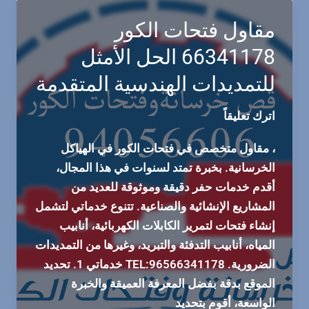
في
الكويت
مقاول فتحات الكور
66341178 الحل الأمثل
للتمديدات الهندسية المتقدمة
اترك تعليقاً
، مقاول متخصص في فتحات الكور في الهياكل
الخرسانية. بخبرة تمتد لسنوات في هذا المجال،
أقدم خدمات حفر دقيقة وموثوقة للعديد من
المشاريع الإنشائية والصناعية. تتنوع خدماتي لتشمل
إنشاء فتحات لتمرير الكابلات الكهربائية، أنابيب
المياه، أنابيب التدفئة والتبريد، وغيرها من التمديدات
الضرورية. TEL:96566341178 خدماتي 1. تحديد
الموقع بدقة بفضل المعرفة العميقة والخبرة
الواسعة، أقوم بتحديد