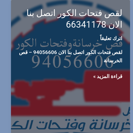
لقص فتحات الكور اتصل بنا
الان 66341178
اترك تعليقاً
لقص فتحات الكور اتصل بنا الان 94056606 – قص
الخرسانة
لقص
قراءة المزيد »
فتحات
الكور
اتصل
بنا
الان
66341178