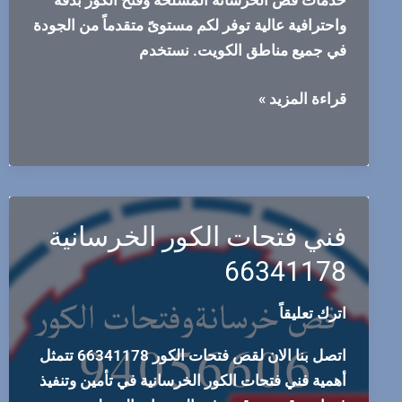
خدمات قص الخرسانة المسلحة وفتح الكور بدقة
واحترافية عالية توفر لكم مستوىً متقدماً من الجودة
في جميع مناطق الكويت. نستخدم
لقص
قراءة المزيد »
الخرسانة
وقص
فتحات
الكور
66341178
فني فتحات الكور الخرسانية
66341178
اترك تعليقاً
اتصل بنا الان لقص فتحات الكور 66341178 تتمثل
أهمية فني فتحات الكور الخرسانية في تأمين وتنفيذ