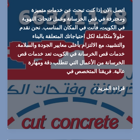
اتصل الان إذا كنت تبحث عن خدمات متميزة
ومحترفة في قص الخرسانة وعمل فتحات التهوية
في الكويت، فأنت في المكان المناسب. نحن نقدم
حلولاً متكاملة لكل احتياجاتك المتعلقة بالبناء
والتشييد، مع الالتزام بأعلى معايير الجودة والسلامة.
خدمات قص الخرسانة في الكويت تعد خدمات قص
الخرسانة من الأعمال التي تتطلب دقة ومهارة
عالية. فريقنا المتخصص في
خدمات
قراءة المزيد »
قص
الخرسانة
وعمل
فتحات
التهوية