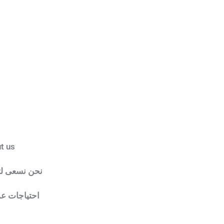
t us
نحن نسعى لت
احتياجات عمل